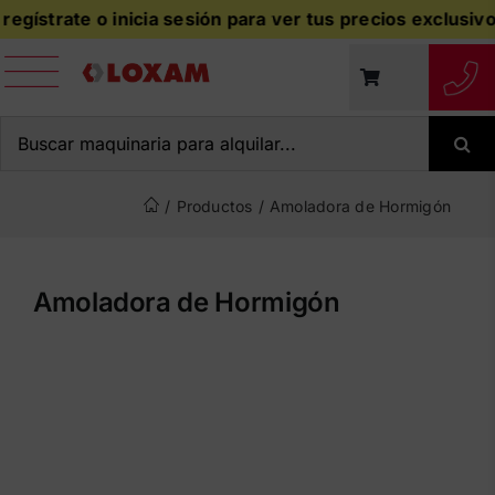
Saltar
ístrate o inicia sesión para ver tus precios exclusivos a
al
contenido
Buscar:
/
Productos
/
Amoladora de Hormigón
Amoladora de Hormigón