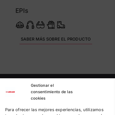
EPIs
SABER MÁS SOBRE EL PRODUCTO
Gestionar el
PUNTOS DE RECOGIDA
PREGUNTAS FRECUENTES
consentimiento de las
CONTACTA
cookies
Política de cookies
Para ofrecer las mejores experiencias, utilizamos
Política de privacidad