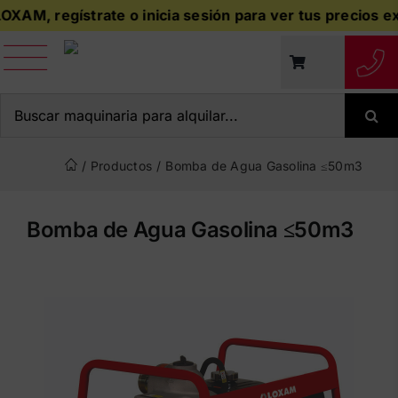
Saltar
AM, regístrate o inicia sesión para ver tus precios exclu
al
contenido
Buscar:
/
Productos
/
Bomba de Agua Gasolina ≤50m3
Bomba de Agua Gasolina ≤50m3