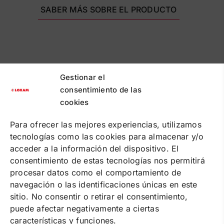
SABER MÁS SOBRE EL PRODUCTO
Gestionar el
consentimiento de las
cookies
PUNTOS DE RECOGIDA
PREGUNTAS FRECUENTES
CONTACTA
Para ofrecer las mejores experiencias, utilizamos
tecnologías como las cookies para almacenar y/o
Política de cookies
acceder a la información del dispositivo. El
Política de privacidad
Condiciones de contratación online
consentimiento de estas tecnologías nos permitirá
Condiciones de alquiler
procesar datos como el comportamiento de
navegación o las identificaciones únicas en este
SOLUCIONES
sitio. No consentir o retirar el consentimiento,
ALQUILER DE MAQUINARIA
puede afectar negativamente a ciertas
FORMACIÓN
SUMINISTRO DE ENERGÍA
características y funciones.