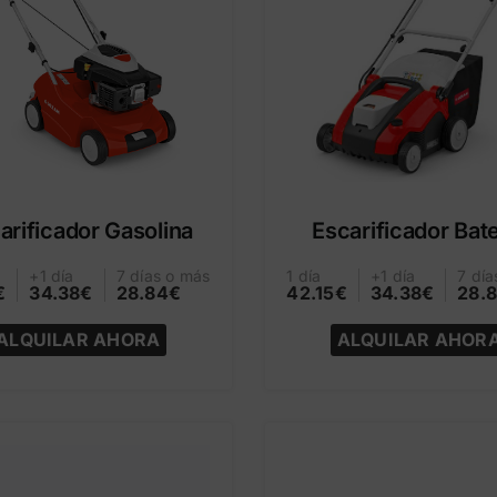
arificador Gasolina
Escarificador Bate
+1 día
7 días o más
1 día
+1 día
7 día
€
34.38€
28.84€
42.15€
34.38€
28.
ALQUILAR AHORA
ALQUILAR AHOR