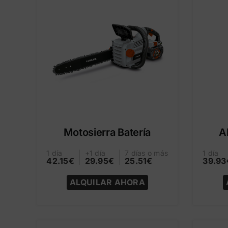
Motosierra Batería
A
1 día
+1 día
7 días o más
1 día
42.15€
29.95€
25.51€
39.93
ALQUILAR AHORA