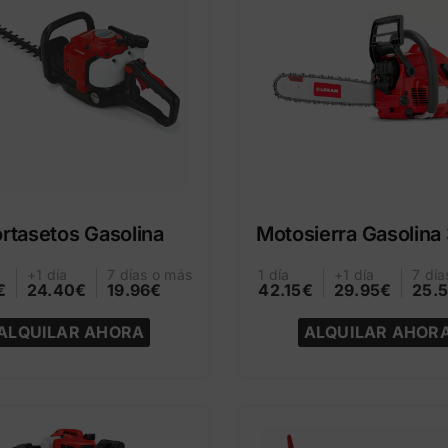
rtasetos Gasolina
Motosierra Gasolin
+1 día
7 días o más
1 día
+1 día
7 día
€
24.40€
19.96€
42.15€
29.95€
25.
ALQUILAR AHORA
ALQUILAR AHOR