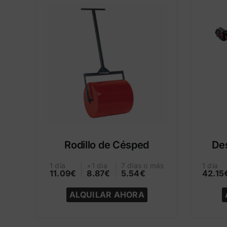
Rodillo de Césped
De
1 día
+1 día
7 días o más
1 día
11.09€
8.87€
5.54€
42.15
ALQUILAR AHORA