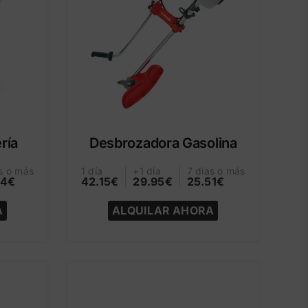
ría
Desbrozadora Gasolina
s o más
1 día
+1 día
7 días o más
84€
42.15€
29.95€
25.51€
A
ALQUILAR AHORA