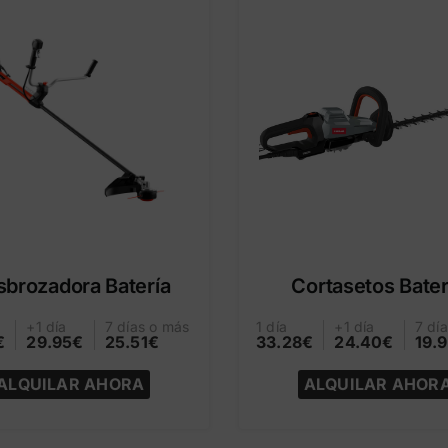
sbrozadora Batería
Cortasetos Bater
+1 día
7 días o más
1 día
+1 día
7 dí
€
29.95€
25.51€
33.28€
24.40€
19.
ALQUILAR AHORA
ALQUILAR AHOR