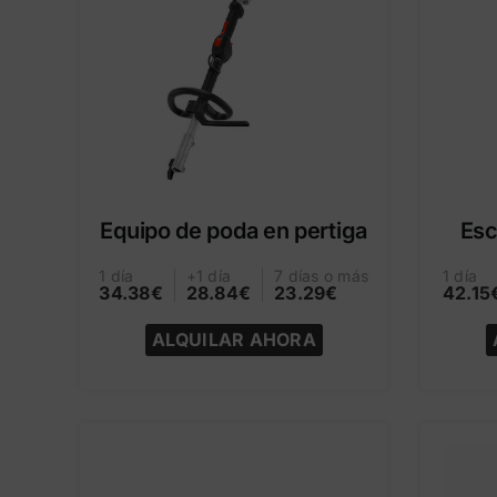
Equipo de poda en pertiga
Esc
1 día
+1 día
7 días o más
1 día
34.38€
28.84€
23.29€
42.15
ALQUILAR AHORA