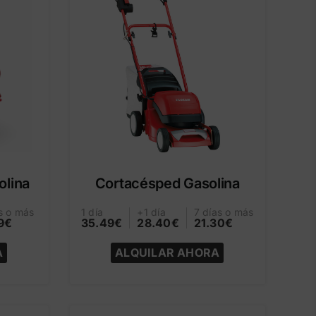
olina
Cortacésped Gasolina
s o más
1 día
+1 día
7 días o más
9€
35.49€
28.40€
21.30€
A
ALQUILAR AHORA