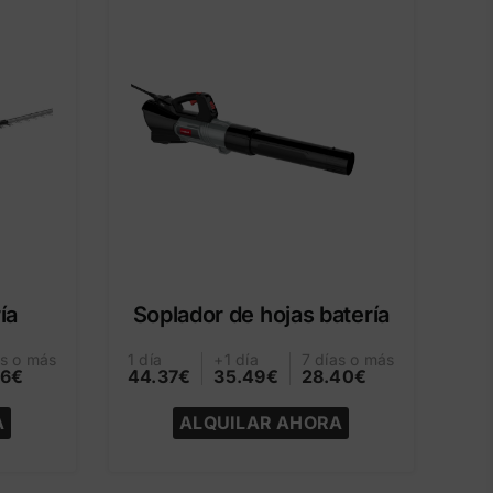
ía
Soplador de hojas batería
as o más
1 día
+1 día
7 días o más
96€
44.37€
35.49€
28.40€
A
ALQUILAR AHORA