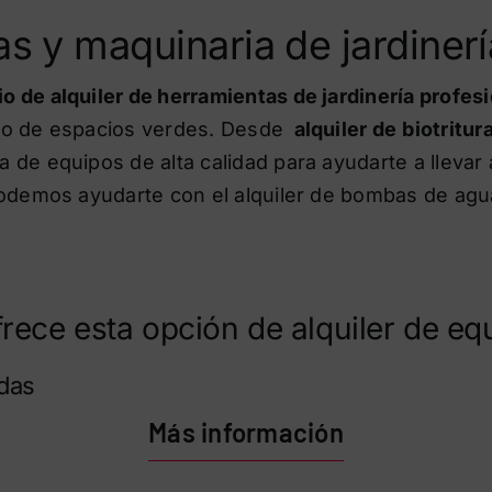
as y maquinaria de jardinerí
io de alquiler de herramientas de jardinería profes
to de espacios verdes. Desde
alquiler de
biotritur
de equipos de alta calidad para ayudarte a llevar 
podemos ayudarte con el
alquiler de bombas de agu
rece esta opción de alquiler de eq
adas
 de
herramientas especializadas en jardinería
, des
Más información
 Sea cual sea la tarea que tengas por delante en t