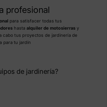
a profesional
ional
para satisfacer todas tus
adores
hasta
alquiler de motosierras
y
a cabo tus proyectos de jardinería de
a
para tu jardín
uipos de jardinería?
de biotrituradores y equipos de poda en
u jardín, tenemos la herramienta adecuada