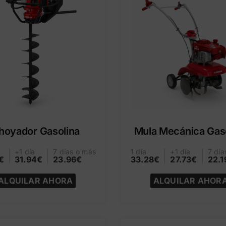
hoyador Gasolina
Mula Mecánica Gas
+1 día
7 días o más
1 día
+1 día
7 día
€
31.94€
23.96€
33.28€
27.73€
22.1
ALQUILAR AHORA
ALQUILAR AHOR