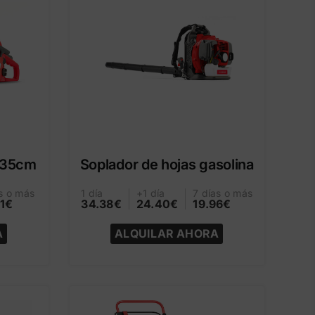
a 35cm
Soplador de hojas gasolina
s o más
1 día
+1 día
7 días o más
51€
34.38€
24.40€
19.96€
A
ALQUILAR AHORA