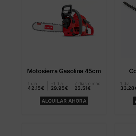
Motosierra Gasolina 45cm
Co
1 día
+1 día
7 días o más
1 día
42.15€
29.95€
25.51€
33.28
ALQUILAR AHORA