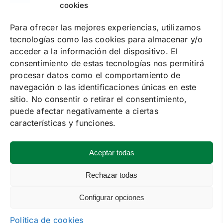
cookies
PUNTOS DE RECOGIDA
PREGUNTAS FRECUENTES
CONTACTA
Para ofrecer las mejores experiencias, utilizamos
tecnologías como las cookies para almacenar y/o
Política de cookies
acceder a la información del dispositivo. El
Política de privacidad
Condiciones de contratación online
consentimiento de estas tecnologías nos permitirá
Condiciones de alquiler
procesar datos como el comportamiento de
navegación o las identificaciones únicas en este
SOLUCIONES
sitio. No consentir o retirar el consentimiento,
ALQUILER DE MAQUINARIA
puede afectar negativamente a ciertas
FORMACIÓN
SUMINISTRO DE ENERGÍA
características y funciones.
EVENTOS
SERVICE
Aceptar todas
VENTA
MAQUINARIA DE SEGUNDA MANO
Rechazar todas
Configurar opciones
Política de cookies