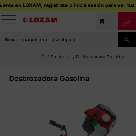
Saltar
nta en LOXAM, regístrate o inicia sesión para ver tus pre
al
contenido
Buscar:
/
Productos
/
Desbrozadora Gasolina
Desbrozadora Gasolina