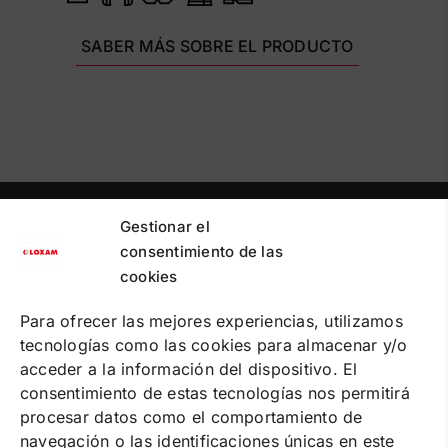
SABER MÁS SOBRE EL PRODUCTO
Gestionar el
PUNTOS DE RECOGIDA
PREGUNTAS FRECUENTES
consentimiento de las
CONTACTA
cookies
Política de cookies
Para ofrecer las mejores experiencias, utilizamos
Política de privacidad
tecnologías como las cookies para almacenar y/o
Condiciones de contratación online
Condiciones de alquiler
acceder a la información del dispositivo. El
consentimiento de estas tecnologías nos permitirá
SOLUCIONES
procesar datos como el comportamiento de
ALQUILER DE MAQUINARIA
navegación o las identificaciones únicas en este
FORMACIÓN