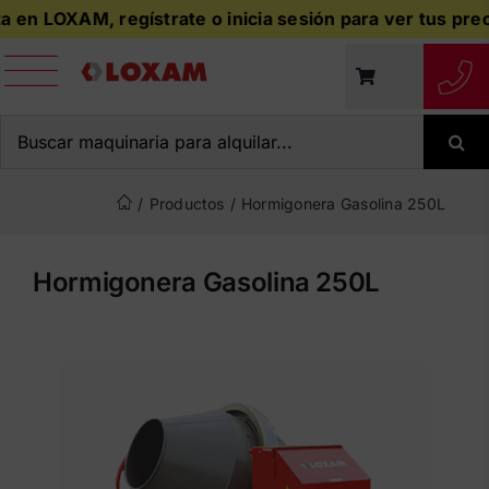
Saltar
en LOXAM, regístrate o inicia sesión para ver tus precio
al
contenido
Buscar:
/
Productos
/
Hormigonera Gasolina 250L
Hormigonera Gasolina 250L