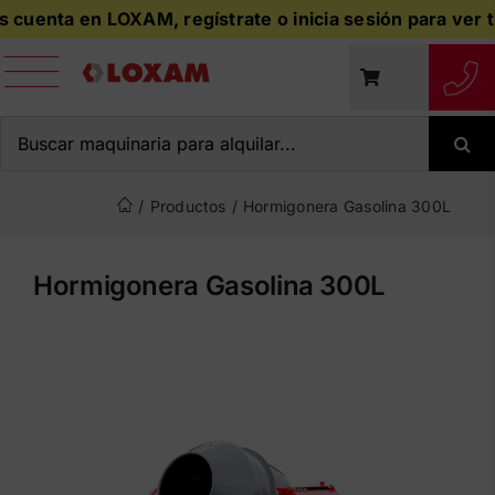
Saltar
 cuenta en LOXAM, regístrate o inicia sesión para ver tus
al
contenido
Buscar:
/
Productos
/
Hormigonera Gasolina 300L
Hormigonera Gasolina 300L