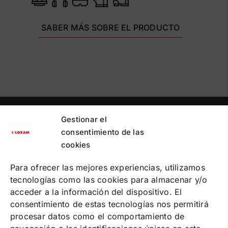
SABER MÁS SOBRE EL PRODUCTO
Gestionar el
PUNTOS DE RECOGIDA
PREGUNTAS FRECUENTES
consentimiento de las
CONTACTA
cookies
Política de cookies
Para ofrecer las mejores experiencias, utilizamos
Política de privacidad
tecnologías como las cookies para almacenar y/o
Condiciones de contratación online
Condiciones de alquiler
acceder a la información del dispositivo. El
consentimiento de estas tecnologías nos permitirá
SOLUCIONES
procesar datos como el comportamiento de
ALQUILER DE MAQUINARIA