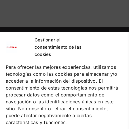
Gestionar el
PUNTOS DE RECOGIDA
PREGUNTAS FRECUENTES
consentimiento de las
CONTACTA
cookies
Política de cookies
Para ofrecer las mejores experiencias, utilizamos
Política de privacidad
tecnologías como las cookies para almacenar y/o
Condiciones de contratación online
Condiciones de alquiler
acceder a la información del dispositivo. El
consentimiento de estas tecnologías nos permitirá
SOLUCIONES
procesar datos como el comportamiento de
ALQUILER DE MAQUINARIA
navegación o las identificaciones únicas en este
FORMACIÓN
SUMINISTRO DE ENERGÍA
sitio. No consentir o retirar el consentimiento,
EVENTOS
puede afectar negativamente a ciertas
SERVICE
características y funciones.
VENTA