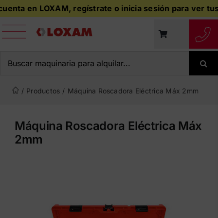
Saltar
enta en LOXAM, regístrate o inicia sesión para ver tus p
al
contenido
Buscar:
/
Productos
/
Máquina Roscadora Eléctrica Máx 2mm
Máquina Roscadora Eléctrica Máx
2mm