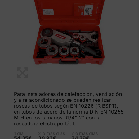
Para instaladores de calefacción, ventilación
y aire acondicionado se pueden realizar
roscas de tubos según EN 10226 (R BSPT),
en tubos de acero de la norma DIN EN 10255
M-H en los tamaños R1/4"-2" con la
roscadora electroportátil.
1 día
2 o más días
7 o más días
54.35€
39.93€
24.29€