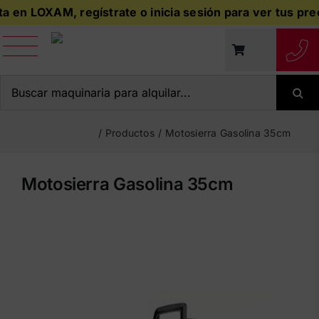
Saltar
en LOXAM, regístrate o inicia sesión para ver tus precios
al
contenido
Buscar:
/
Productos
/
Motosierra Gasolina 35cm
Motosierra Gasolina 35cm