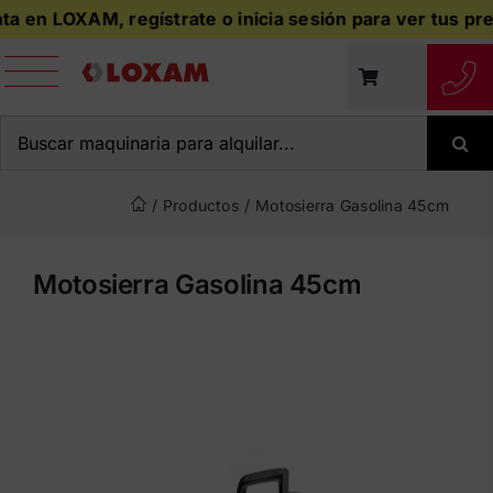
Saltar
en LOXAM, regístrate o inicia sesión para ver tus precios
al
contenido
Buscar:
/
Productos
/
Motosierra Gasolina 45cm
Motosierra Gasolina 45cm