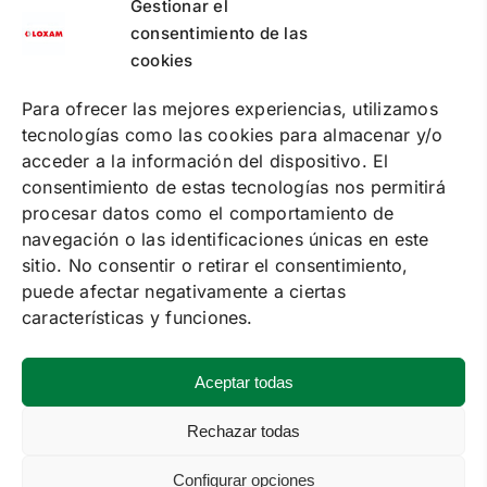
Gestionar el
PUNTOS DE RECOGIDA
PREGUNTAS FRECUENTES
consentimiento de las
CONTACTA
cookies
Política de cookies
Para ofrecer las mejores experiencias, utilizamos
Política de privacidad
tecnologías como las cookies para almacenar y/o
Condiciones de contratación online
Condiciones de alquiler
acceder a la información del dispositivo. El
consentimiento de estas tecnologías nos permitirá
SOLUCIONES
procesar datos como el comportamiento de
ALQUILER DE MAQUINARIA
navegación o las identificaciones únicas en este
FORMACIÓN
SUMINISTRO DE ENERGÍA
sitio. No consentir o retirar el consentimiento,
EVENTOS
puede afectar negativamente a ciertas
SERVICE
características y funciones.
VENTA
MAQUINARIA DE SEGUNDA MANO
Aceptar todas
Rechazar todas
Configurar opciones