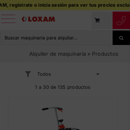
Saltar
o inicia sesión para ver tus precios exclusivos al añadir
al
contenido
Buscar:
Alquiler de maquinaria
»
Productos
1 a 30 de 135 productos