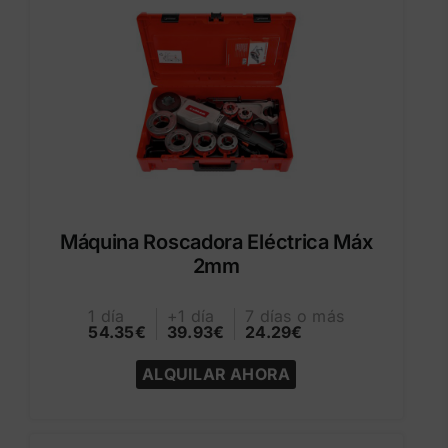
Máquina Roscadora Eléctrica Máx
2mm
1 día
+1 día
7 días o más
54.35€
39.93€
24.29€
ALQUILAR AHORA