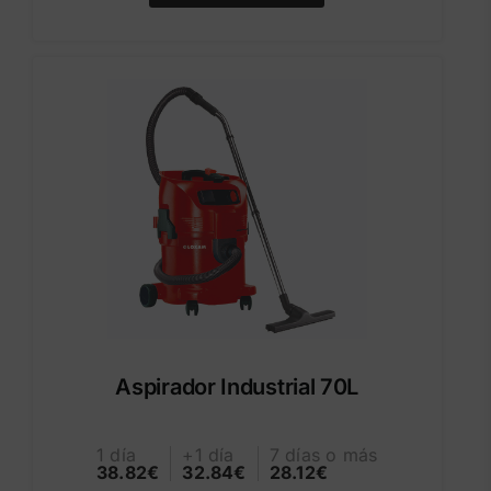
Aspirador Industrial 70L
1 día
+1 día
7 días o más
38.82€
32.84€
28.12€