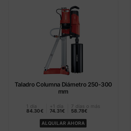
Taladro Columna Diámetro 250-300
mm
1 día
+1 día
7 días o más
84.30€
74.31€
58.78€
ALQUILAR AHORA