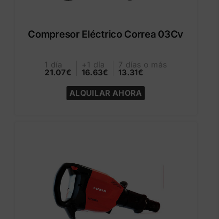
Compresor Eléctrico Correa 03Cv
1 día
+1 día
7 días o más
21.07€
16.63€
13.31€
ALQUILAR AHORA