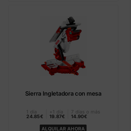
Sierra Ingletadora con mesa
1 día
+1 día
7 días o más
24.85€
19.87€
14.90€
ALQUILAR AHORA