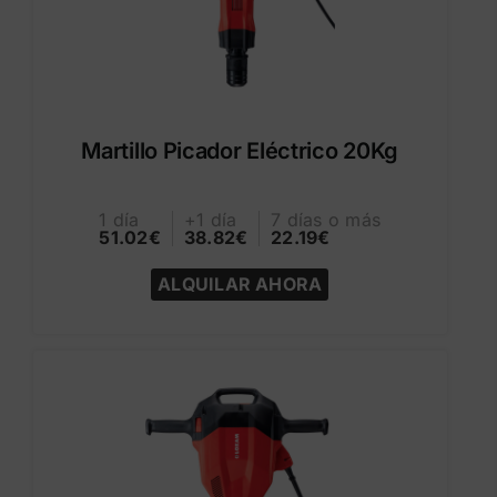
Martillo Picador Eléctrico 20Kg
1 día
+1 día
7 días o más
51.02€
38.82€
22.19€
ALQUILAR AHORA