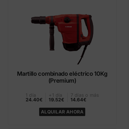
Martillo combinado eléctrico 10Kg
(Premium)
1 día
+1 día
7 días o más
24.40€
19.52€
14.64€
ALQUILAR AHORA