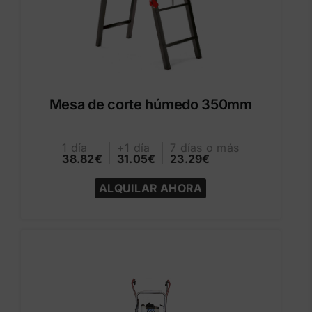
Mesa de corte húmedo 350mm
1 día
+1 día
7 días o más
38.82€
31.05€
23.29€
ALQUILAR AHORA