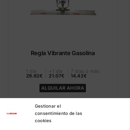
Regla Vibrante Gasolina
1 día
+1 día
7 días o más
26.62€
21.07€
14.42€
ALQUILAR AHORA
Gestionar el
consentimiento de las
cookies