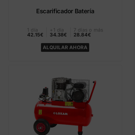
Escarificador Batería
1 día
+1 día
7 días o más
42.15€
34.38€
28.84€
ALQUILAR AHORA