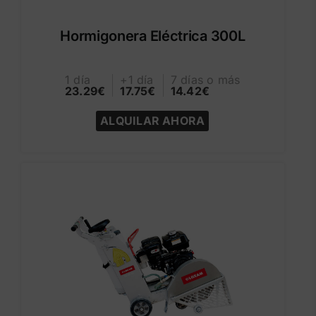
Hormigonera Eléctrica 300L
1 día
+1 día
7 días o más
23.29€
17.75€
14.42€
ALQUILAR AHORA