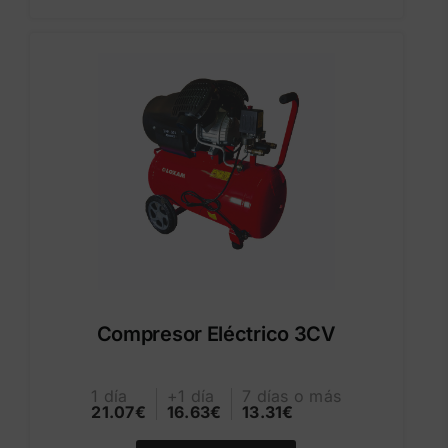
Compresor Eléctrico 3CV
1 día
+1 día
7 días o más
21.07€
16.63€
13.31€