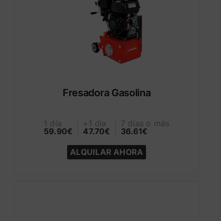
Fresadora Gasolina
1 día
+1 día
7 días o más
59.90€
47.70€
36.61€
ALQUILAR AHORA