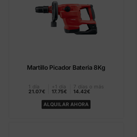
Martillo Picador Bateria 8Kg
1 día
+1 día
7 días o más
21.07€
17.75€
14.42€
ALQUILAR AHORA