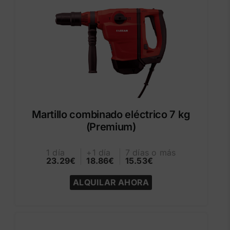
Martillo combinado eléctrico 7 kg
(Premium)
1 día
+1 día
7 días o más
23.29€
18.86€
15.53€
ALQUILAR AHORA