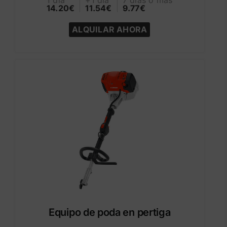
1 día
+1 día
7 días o más
14.20€
11.54€
9.77€
ALQUILAR AHORA
Equipo de poda en pertiga