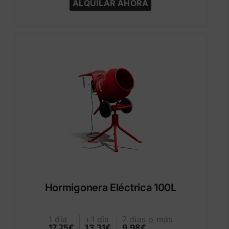
ALQUILAR AHORA
Hormigonera Eléctrica 100L
1 día
+1 día
7 días o más
17.75€
13.31€
9.98€