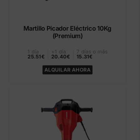
Martillo Picador Eléctrico 10Kg
(Premium)
1 día
+1 día
7 días o más
25.51€
20.40€
15.31€
ALQUILAR AHORA