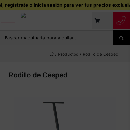
Saltar
egístrate o inicia sesión para ver tus precios exclusivos
al
contenido
Buscar:
/
Productos
/
Rodillo de Césped
Rodillo de Césped