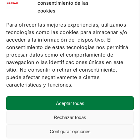
consentimiento de las
cookies
PUNTOS DE RECOGIDA
PREGUNTAS FRECUENTES
CONTACTA
Para ofrecer las mejores experiencias, utilizamos
tecnologías como las cookies para almacenar y/o
Política de cookies
acceder a la información del dispositivo. El
Política de privacidad
Condiciones de contratación online
consentimiento de estas tecnologías nos permitirá
Condiciones de alquiler
procesar datos como el comportamiento de
navegación o las identificaciones únicas en este
SOLUCIONES
sitio. No consentir o retirar el consentimiento,
ALQUILER DE MAQUINARIA
puede afectar negativamente a ciertas
FORMACIÓN
SUMINISTRO DE ENERGÍA
características y funciones.
EVENTOS
SERVICE
Aceptar todas
VENTA
MAQUINARIA DE SEGUNDA MANO
Rechazar todas
Configurar opciones